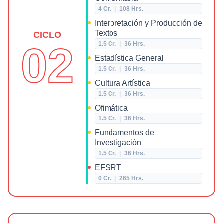
4
Cr.
|
108
Hrs.
Interpretación y Producción de
Textos
CICLO
02
1.5
Cr.
|
36
Hrs.
Estadística General
1.5
Cr.
|
36
Hrs.
Cultura Artística
1.5
Cr.
|
36
Hrs.
Ofimática
1.5
Cr.
|
36
Hrs.
Fundamentos de
Investigación
1.5
Cr.
|
36
Hrs.
EFSRT
0
Cr.
|
265
Hrs.