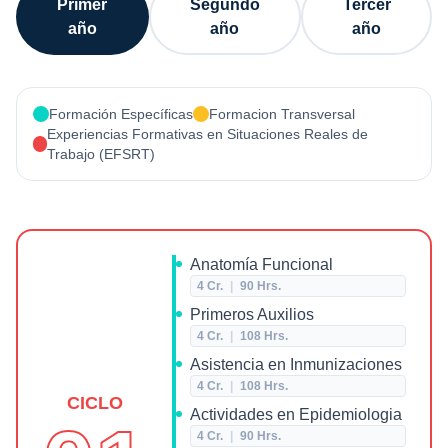
Primer
Segundo
Tercer
año
año
año
Formación Específicas
Formacion Transversal
Experiencias Formativas en Situaciones Reales de
Trabajo (EFSRT)
Anatomía Funcional
4
Cr.
|
90
Hrs.
Primeros Auxilios
4
Cr.
|
108
Hrs.
Asistencia en Inmunizaciones
4
Cr.
|
108
Hrs.
CICLO
Actividades en Epidemiologia
4
Cr.
|
90
Hrs.